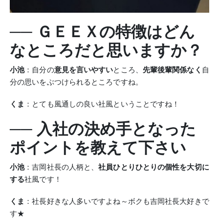
── ＧＥＥＸの特徴はどん
なところだと思いますか？
小池
：自分の
意見を言いやすい
ところ、
先輩後輩関係なく
自
分の思いをぶつけられるところですね。
くま
：とても風通しの良い社風ということですね！
── 入社の決め手となった
ポイントを教えて下さい
小池
：吉岡社長の人柄と、
社員ひとりひとりの個性を大切に
する
社風です！
くま
：社長好きな人多いですよね～ボクも吉岡社長大好きで
す★