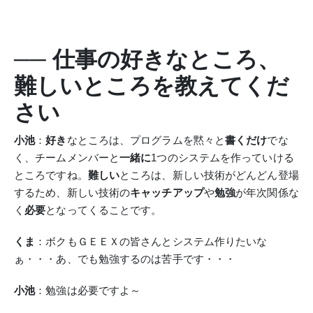
── 仕事の好きなところ、
難しいところを教えてくだ
さい
小池
：
好き
なところは、プログラムを黙々と
書くだけ
でな
く、チームメンバーと
一緒に
1つのシステムを作っていける
ところですね。
難しい
ところは、新しい技術がどんどん登場
するため、新しい技術の
キャッチアップ
や
勉強
が年次関係な
く
必要
となってくることです。
くま
：ボクもＧＥＥＸの皆さんとシステム作りたいな
ぁ・・・あ、でも勉強するのは苦手です・・・
小池
：勉強は必要ですよ～