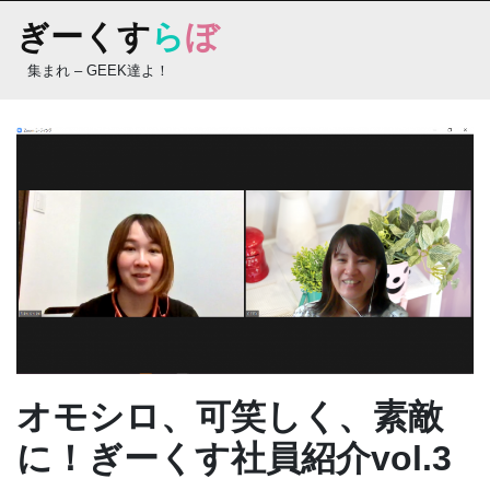
Skip
ぎーくす
ら
ぼ
to
content
集まれ – GEEK達よ！
オモシロ、可笑しく、素敵
に！ぎーくす社員紹介vol.3