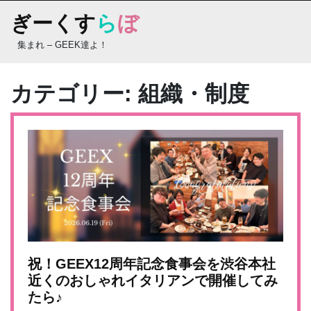
Skip
ぎーくす
ら
ぼ
to
content
集まれ – GEEK達よ！
カテゴリー:
組織・制度
祝！GEEX12周年記念食事会を渋谷本社
近くのおしゃれイタリアンで開催してみ
たら♪