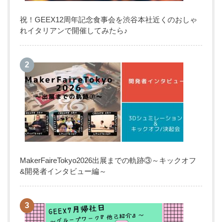
祝！GEEX12周年記念食事会を渋谷本社近くのおしゃ
れイタリアンで開催してみたら♪
MakerFaireTokyo2026出展までの軌跡③～キックオフ
&開発者インタビュー編～