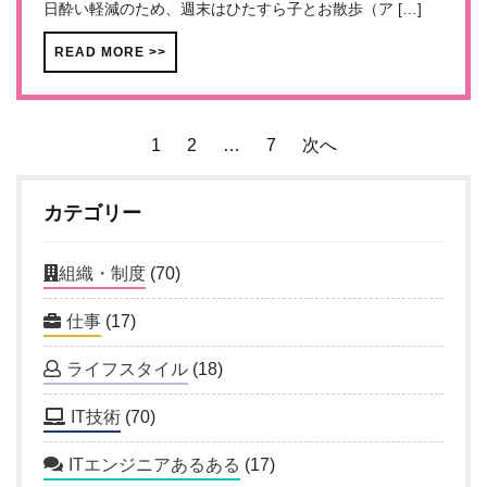
日酔い軽減のため、週末はひたすら子とお散歩（ア […]
READ MORE >>
投
1
2
…
7
次へ
稿
カテゴリー
ナ
ビ
組織・制度
(70)
ゲ
仕事
(17)
ー
ライフスタイル
(18)
シ
IT技術
(70)
ョ
ITエンジニアあるある
(17)
ン