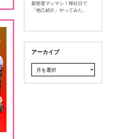
親密度マシマシ！帰社日で
「他己紹介」やってみた。
アーカイブ
ア
ー
カ
イ
ブ