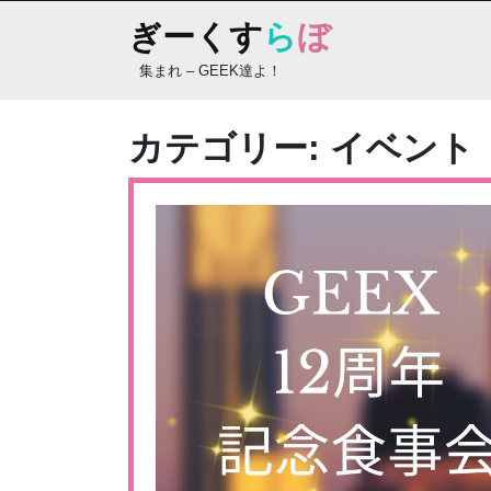
Skip
ぎーくす
ら
ぼ
to
content
集まれ – GEEK達よ！
カテゴリー:
イベント