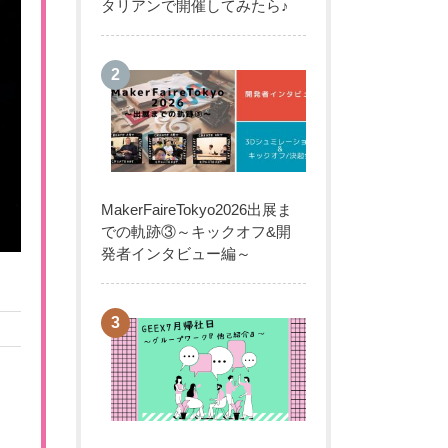
タリアンで開催してみたら♪
MakerFaireTokyo2026出展ま
での軌跡③～キックオフ&開
発者インタビュー編～