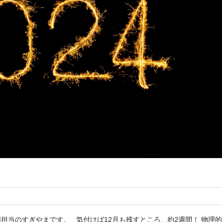
担当のすぎやまです。 気付けば12月も残すところ、約2週間！ 物理