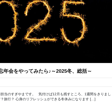
年会をやってみたら♪～2025冬、総括～
担当のすぎやまです。 気付けば12月も残すところ、1週間をきりまし
旅行？ 心身のリフレッシュができる冬休みになります […]