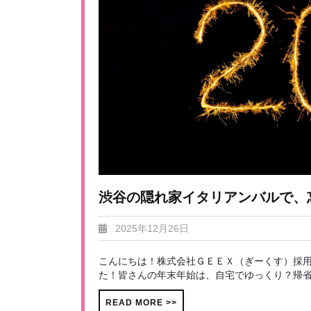
渋谷の隠れ家イタリアンバルで、忘
2025年12月26日
こんにちは！株式会社ＧＥＥＸ（ぎーくす）採用
た！皆さんの年末年始は、自宅でゆっくり？帰省？
READ MORE >>