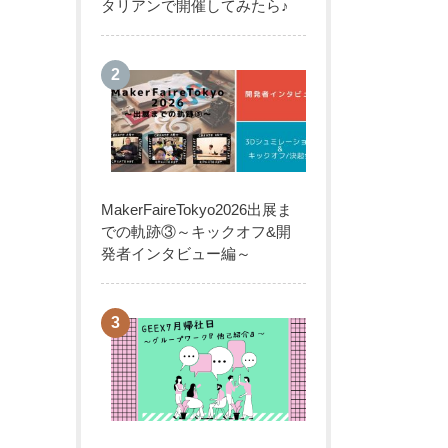
タリアンで開催してみたら♪
MakerFaireTokyo2026出展ま
での軌跡③～キックオフ&開
発者インタビュー編～