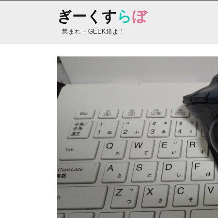
Skip
ぎーくす
ら
ぼ
to
content
集まれ – GEEK達よ！