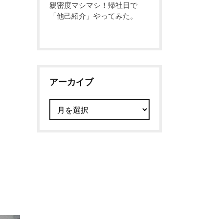
親密度マシマシ！帰社日で
「他己紹介」やってみた。
アーカイブ
ア
ー
カ
イ
ブ