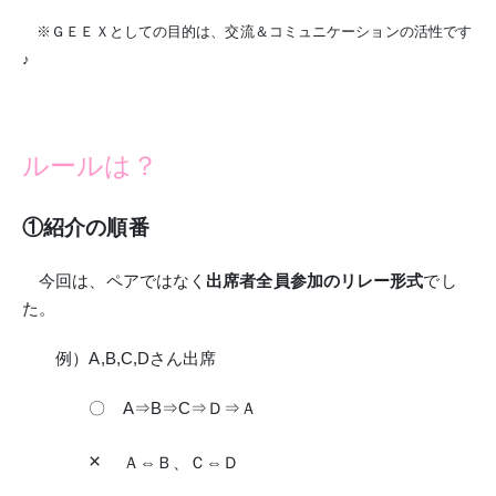
※ＧＥＥＸとしての目的は、交流＆コミュニケーションの活性です
♪
ルールは？
①紹介の順番
今回は、ペアではなく
出席者全員参加のリレー形式
でし
た。
例）A,B,C,Dさん出席
〇 A⇒B⇒C⇒Ｄ⇒Ａ
×
Ａ⇔Ｂ、Ｃ⇔Ｄ