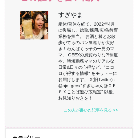
すぎやま
産休/育休を経て、2022年4月
に復職し、総務/採用/広報/教育
業務を担当。 お酒と肴とお散
歩がてらのパン屋巡りが大好
き！わんぱくっ子の一児のマ
マ。 GEEXの風変わりな?!制度
や、時短勤務ママのリアルな
日常&日々の心得など、”ココ
ロが得する情報” をモットーに
お届けします。 X(旧Twitter)：
@ojo_geex”すぎちゃん@ＧＥ
ＥＸことば遊び広報室” 以後、
お見知りおきを！
この人が書いた記事を見る >>