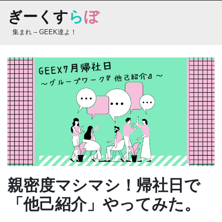
Skip
ぎーくす
ら
ぼ
to
content
集まれ – GEEK達よ！
親密度マシマシ！帰社日で
「他己紹介」やってみた。