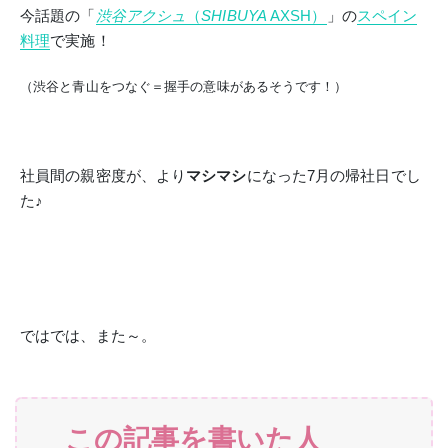
今話題の「
渋谷アクシュ
（
SHIBUYA
AXSH）
」の
スペイン
料理
で実施！
（渋谷と青山をつなぐ＝握手の意味があるそうです！）
社員間の親密度が、より
マシマシ
になった7月の帰社日でし
た♪
ではでは、また～。
この記事を書いた人