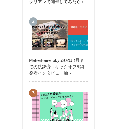
タリアンで開催してみたら♪
MakerFaireTokyo2026出展ま
での軌跡③～キックオフ&開
発者インタビュー編～