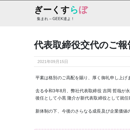
Skip
ぎーくす
ら
ぼ
to
content
集まれ – GEEK達よ！
代表取締役交代のご報
2021年09月15日
平素は格別のご高配を賜り、厚く御礼申し上げ
去る令和3年8月、弊社代表取締役 吉岡 哲哉が
後任として小黒 隆介が新代表取締役として就
新体制の下、今後のさらなる成長及び企業価値