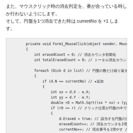
また、マウスクリック時の消去判定を、番が合っている時し
か行わないようにします。
そして、円盤を1つ消去できた時は currentNo を +1 しま
す。
        private void Form1_MouseClick(object sender, M
        {

            int erasedCount = 0; // 消去カウンタ初期化

            int totalErasedCount = 0; // トータル消去カウンタ
            foreach (Disk d in list) // 円盤の数だけ繰り返す

            {

                if (d.N == currentNo) // ★追加

                { 

                    int xx = d.X - e.X;

                    int yy = d.Y - e.Y;

                    double r0 = Math.Sqrt((xx * xx) + (yy * 
                    if (r0 <= r) // クリック位置が円盤の中であれ
                    {

                        d.Erased = true; // 該当する円盤
                        erasedCount++; // 消去カウンタを1増やす
                        currentNo++; // 現在番号を1増やす // 