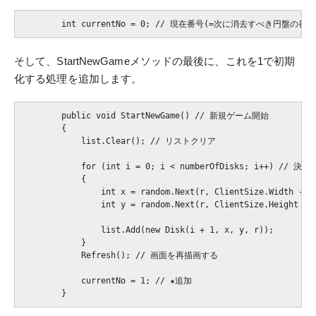
そして、StartNewGameメソッドの最後に、これを1で初期
化する処理を追加します。
        public void StartNewGame() // 新規ゲーム開始

        {

            list.Clear(); // リストクリア

            for (int i = 0; i < numberOfDisks; i+
            {

                int x = random.Next(r, ClientSize.Width - r)
                int y = random.Next(r, ClientSize.Height - r
                list.Add(new Disk(i + 1, x, y, r));

            }

            Refresh(); // 画面を再描画する

            currentNo = 1; // ★追加
