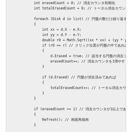
            int erasedCount = 0; // 消去カウンタ初期化

            int totalErasedCount = 0; // トータル消去カウンタ
            foreach (Disk d in list) // 円盤の数だけ繰り返す

            {

                int xx = d.X - e.X;

                int yy = d.Y - e.Y;

                double r0 = Math.Sqrt((xx * xx) + (yy * yy))
                if (r0 <= r) // クリック位置が円盤の中であれば

                {

                    d.Erased = true; // 該当する円盤の消去フ
                    erasedCount++; // 消去カウンタを1増やす

                }

                if (d.Erased) // 円盤が消去済みであれば

                {

                    totalErasedCount++; // トータル消去カウ
                }

            }

            if (erasedCount >= 1) // 消去カウンタが1以上であれば
            {

                Refresh(); // 画面再描画

            }
