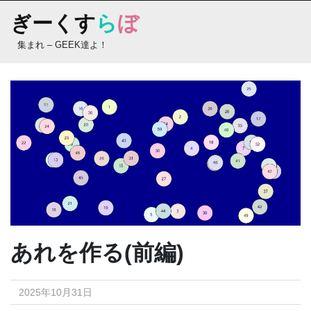
Skip
ぎーくす
ら
ぼ
to
content
集まれ – GEEK達よ！
あれを作る(前編)
2025年10月31日