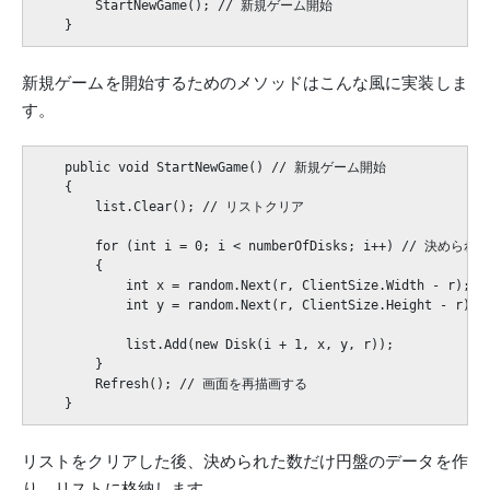
        StartNewGame(); // 新規ゲーム開始

新規ゲームを開始するためのメソッドはこんな風に実装しま
す。
    public void StartNewGame() // 新規ゲーム開始

    {

        list.Clear(); // リストクリア

        for (int i = 0; i < numberOfDisks; i++) /
        {

            int x = random.Next(r, ClientSize.Width - r);

            int y = random.Next(r, ClientSize.Height - r);

            list.Add(new Disk(i + 1, x, y, r));

        }

        Refresh(); // 画面を再描画する

リストをクリアした後、決められた数だけ円盤のデータを作
り、リストに格納します。