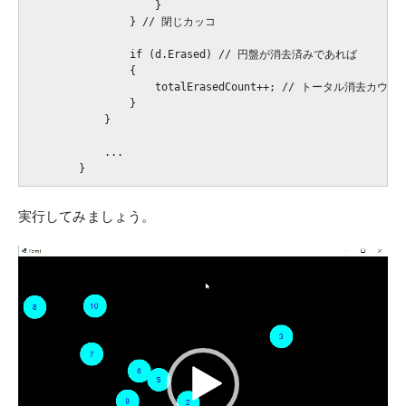
                    }

                } // 閉じカッコ

                if (d.Erased) // 円盤が消去済みであれば

                {

                    totalErasedCount++; // トータル消去カウ
                }

            }

            ...

実行してみましょう。
動
画
プ
レ
ー
ヤ
ー