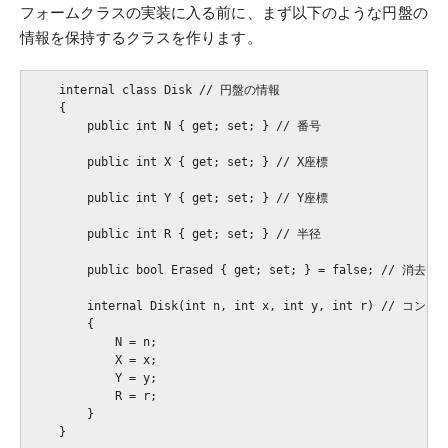
フォームクラスの実装に入る前に、まず以下のような円盤の
情報を保持するクラスを作ります。
    internal class Disk // 円盤の情報

    {

        public int N { get; set; } // 番号

        public int X { get; set; } // X座標

        public int Y { get; set; } // Y座標

        public int R { get; set; } // 半径

        public bool Erased { get; set; } = false; // 消去
        internal Disk(int n, int x, int y, int r) // コン
        {

            N = n;

            X = x;

            Y = y;

            R = r;

        }
