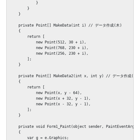
            }

        }

    }

    private Point[] MakeData(int i) // データ作成(木)

    {

        return [

            new Point(512, 30 + i),

            new Point(768, 230 + i),

            new Point(256, 230 + i),

        ];

    }

    private Point[] MakeData2(int x, int y) // データ作成(雪原
    {

        return [

            new Point(x, y - 64),

            new Point(x + 32, y - 1),

            new Point(x - 32, y - 1),

        ];

    }

    private void Form1_Paint(object sender, PaintEventAr
    {

        var g = e.Graphics;
