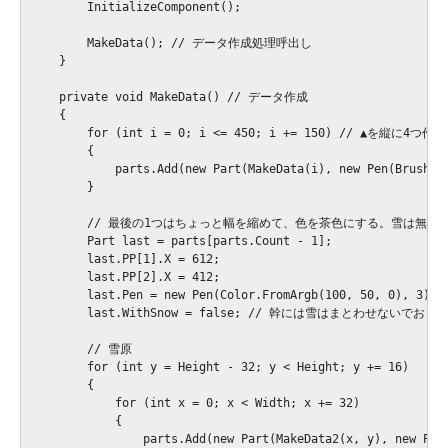
        InitializeComponent();

        MakeData(); // データ作成処理呼出し

    }

    private void MakeData() // データ作成

    {

        for (int i = 0; i <= 450; i += 150) // ▲を縦に4つ作る

        {

            parts.Add(new Part(MakeData(i), new Pen(Brushes.
        }

        // 最後の1つはちょっと幅を縮めて、色を茶色にする。雪は無しに
        Part last = parts[parts.Count - 1];

        last.PP[1].X = 612;

        last.PP[2].X = 412;

        last.Pen = new Pen(Color.FromArgb(100, 50,
        last.WithSnow = false; // 幹には雪はまとわせないでおく

        // 雪原

        for (int y = Height - 32; y < Height; y += 16)

        {

            for (int x = 0; x < Width; x += 32)

            {

                parts.Add(new Part(MakeData2(x, y), new Pen(