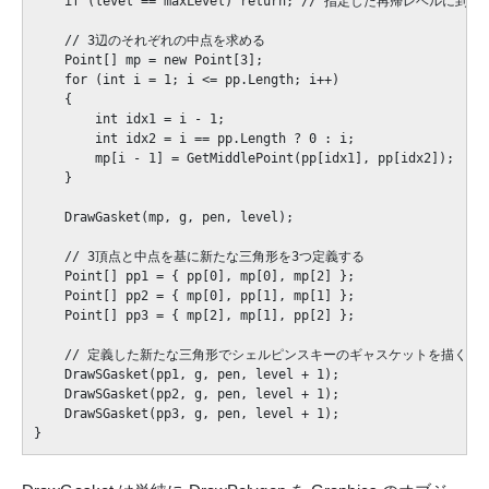
    if (level == maxLevel) return; // 指定した再帰レベルに到
    // 3辺のそれぞれの中点を求める

    Point[] mp = new Point[3];

    for (int i = 1; i <= pp.Length; i++)

    {

        int idx1 = i - 1;

        int idx2 = i == pp.Length ? 0 : i;

        mp[i - 1] = GetMiddlePoint(pp[idx1], pp[idx2]);

    }

    DrawGasket(mp, g, pen, level);

    // 3頂点と中点を基に新たな三角形を3つ定義する            

    Point[] pp1 = { pp[0], mp[0], mp[2] };

    Point[] pp2 = { mp[0], pp[1], mp[1] };

    Point[] pp3 = { mp[2], mp[1], pp[2] };

    // 定義した新たな三角形でシェルピンスキーのギャスケットを描く

    DrawSGasket(pp1, g, pen, level + 1);

    DrawSGasket(pp2, g, pen, level + 1);

    DrawSGasket(pp3, g, pen, level + 1);
