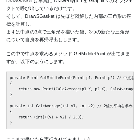
DrawGasket は単純に DrawPolygon を Graphics のオブジェ
クトで呼び出しているだけです。
そして、DrawSGasket は先ほど図解した内部の三角形の座
標を計算し、
まずは中点の3点で三角形を描いた後、3つの新たな三角形
について自身を再帰呼出しします。
この中で中点を求めるメソッド GetMiddlePoint が出てきま
すが、以下のようにします。
private Point GetMiddlePoint(Point p1, Point p2) // 中点を求
{

    return new Point(CalcAverage(p1.X, p2.X), CalcAverage(p1
}

private int CalcAverage(int v1, int v2) // 2値の平均を求める

{

    return (int)((v1 + v2) / 2.0);

ここまで書いたら実行させてみましょう。