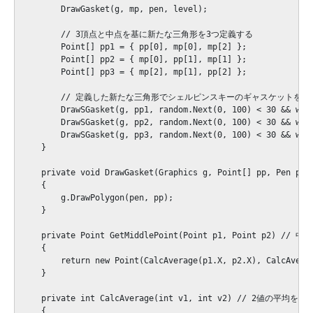
        DrawGasket(g, mp, pen, level);

        // 3頂点と中点を基に新たな三角形を3つ定義する

        Point[] pp1 = { pp[0], mp[0], mp[2] };

        Point[] pp2 = { mp[0], pp[1], mp[1] };

        Point[] pp3 = { mp[2], mp[1], pp[2] };

        // 定義した新たな三角形でシェルピンスキーのギャスケットを描く
        DrawSGasket(g, pp1, random.Next(0, 100) < 30 && with
        DrawSGasket(g, pp2, random.Next(0, 100) < 30 && with
        DrawSGasket(g, pp3, random.Next(0, 100) < 30 && with
    }

    private void DrawGasket(Graphics g, Point[] pp, Pen p
    {

        g.DrawPolygon(pen, pp);

    }

    private Point GetMiddlePoint(Point p1, Point p2) // 
    {

        return new Point(CalcAverage(p1.X, p2.X), CalcAverag
    }

    private int CalcAverage(int v1, int v2) // 2値の平均を求め
    {
