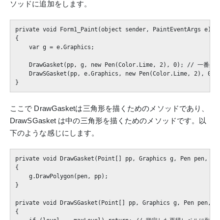
ソッドに追加をします。
private void Form1_Paint(object sender, PaintEventArgs e
{

    var g = e.Graphics;

    DrawGasket(pp, g, new Pen(Color.Lime, 2), 0); // 一
    DrawSGasket(pp, e.Graphics, new Pen(Color.Lime, 2),
ここで DrawGasketは三角形を描くためのメソッドであり、
DrawSGasket は中の三角形を描くためのメソッドです。以
下のような感じにします。
private void DrawGasket(Point[] pp, Graphics g, Pen pen, 
{

    g.DrawPolygon(pen, pp);

}

private void DrawSGasket(Point[] pp, Graphics g, Pen
{
