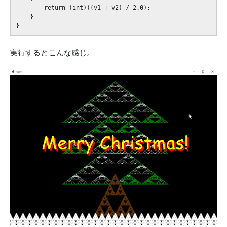
        return (int)((v1 + v2) / 2.0);

    }

実行するとこんな感じ。