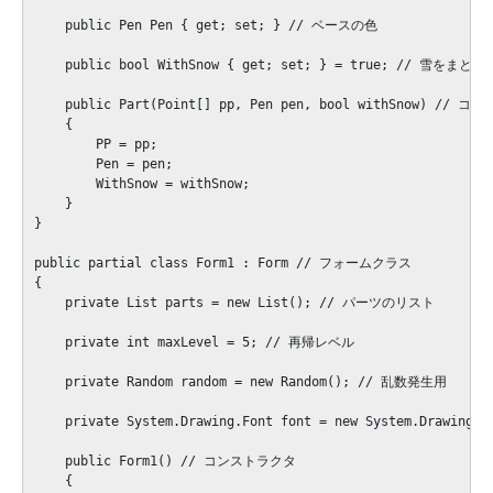
    public Pen Pen { get; set; } // ベースの色

    public bool WithSnow { get; set; } = true; // 雪をまとうか
    public Part(Point[] pp, Pen pen, bool withSnow) // コ
    {

        PP = pp;

        Pen = pen;

        WithSnow = withSnow;

    }

}

public partial class Form1 : Form // フォームクラス

{

    private List
 parts = new List
(); // パーツのリスト

    private int maxLevel = 5; // 再帰レベル

    private Random random = new Random(); // 乱数発生用

    private System.Drawing.Font font = new System.Drawin
    public Form1() // コンストラクタ

    {
