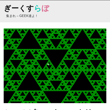
Skip
ぎーくす
ら
ぼ
to
content
集まれ – GEEK達よ！