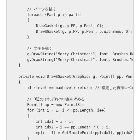
        // パーツを描く

        foreach (Part p in parts)

        {

            DrawGasket(g, p.PP, p.Pen!, 0);

            DrawSGasket(g, p.PP, p.Pen!, p.WithSnow, 0);

        }

        // 文字を描く

        g.DrawString("Merry Christmas!", font, Brushes.Red, 
        g.DrawString("Merry Christmas!", font, Brushes.Yello
    }

    private void DrawSGasket(Graphics g, Point[] pp, 
    {

        if (level == maxLevel) return; // 指定した再帰レベ
        // 3辺のそれぞれの中点を求める

        Point[] mp = new Point[3];

        for (int i = 1; i <= pp.Length; i++)

        {

            int idx1 = i - 1;

            int idx2 = i == pp.Length ? 0 : i;

            mp[i - 1] = GetMiddlePoint(pp[idx1], pp[idx2]);

        }
