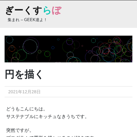
Skip
ぎーくす
ら
ぼ
to
content
集まれ – GEEK達よ！
円を描く
2021年12月28日
どうもこんにちは。
サステナブルにキッチュなきうちです。
突然ですが。