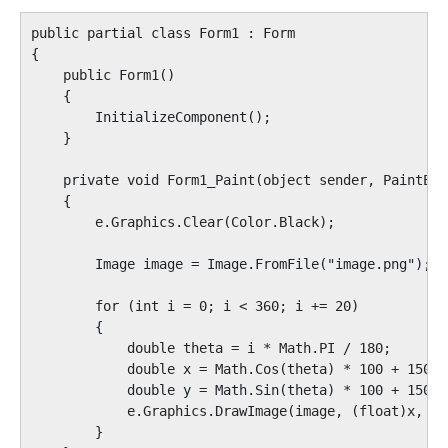
public partial class Form1 : Form

{

    public Form1()

    {

        InitializeComponent();

    }

    private void Form1_Paint(object sender, PaintEve
    {

        e.Graphics.Clear(Color.Black);

        Image image = Image.FromFile("image.png");

        for (int i = 0; i < 360; i += 20)

        {

            double theta = i * Math.PI / 180;

            double x = Math.Cos(theta) * 100 + 150;

            double y = Math.Sin(theta) * 100 + 150;

            e.Graphics.DrawImage(image, (float)x, (f
        }
