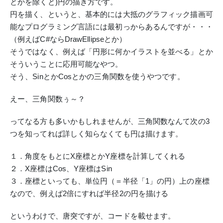
とかを除くと)円の描き方です。
円を描く、というと、基本的には大抵のグラフィック描画可
能なプログラミング言語には最初っからあるんですが・・・
（例えばC#ならDrawEllipseとか）
そうではなく、例えば「円形に何かイラストを並べる」とか
そういうことに応用可能なやつ。
そう、SinとかCosとかの三角関数を使うやつです。
えー、三角関数ぅ～？
ってなる方も多いかもしれませんが、三角関数なんて次の3
つを知ってれば詳しく知らなくても円は描けます。
１．角度をもとにX座標とかY座標を計算してくれる
２．X座標はCos、Y座標はSin
３．座標といっても、単位円（＝半径「1」の円）上の座標
なので、例えば2倍にすれば半径2の円を描ける
というわけで、唐突ですが、コードを載せます。