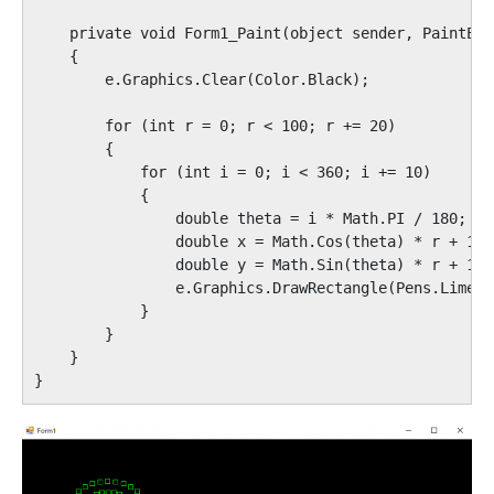
    private void Form1_Paint(object sender, PaintEve
    {

        e.Graphics.Clear(Color.Black);

        for (int r = 0; r < 100; r += 20)

        {

            for (int i = 0; i < 360; i += 10)

            {

                double theta = i * Math.PI / 180;

                double x = Math.Cos(theta) * r + 150;
                double y = Math.Sin(theta) * r + 150;
                e.Graphics.DrawRectangle(Pens.Lime, 
            }

        }

    }
