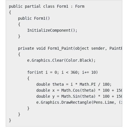
public partial class Form1 : Form

{

    public Form1()

    {

        InitializeComponent();

    }

    private void Form1_Paint(object sender, PaintEve
    {

        e.Graphics.Clear(Color.Black);

        for(int i = 0; i < 360; i+= 10)

        {

            double theta = i * Math.PI / 180;

            double x = Math.Cos(theta) * 100 + 150;

            double y = Math.Sin(theta) * 100 + 150;

            e.Graphics.DrawRectangle(Pens.Lime, (int
        }

    }
