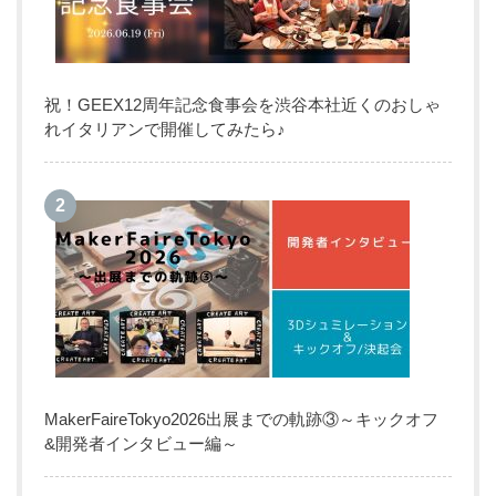
祝！GEEX12周年記念食事会を渋谷本社近くのおしゃ
れイタリアンで開催してみたら♪
MakerFaireTokyo2026出展までの軌跡③～キックオフ
&開発者インタビュー編～