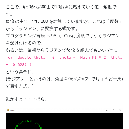
ここで、iは0から360まで10おきに増えていく値、角度で
す。
for文の中で i * π / 180 を計算していますが、これは「度数」
から「ラジアン」に変換する式です。
プログラミング言語上のSin、Cosは度数ではなくラジアン
を受け付けるので。
あるいは、最初からラジアンでfor文を組んでもいいです。
for (double theta = 0; theta <= Math.PI * 2; theta
+= 0.628) {
という具合に。
(ラジアン…というのは、角度を0から2π(2πでちょうど一周)
で表す方式。)
動かすと・・・ほら。