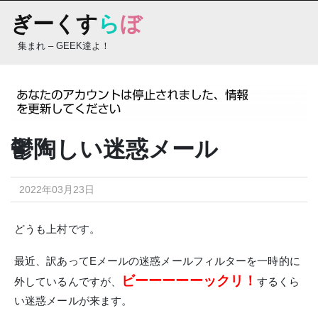
Skip
ぎーくす
ら
ぼ
to
content
集まれ – GEEK達よ！
鬱陶しい迷惑メール
2022年03月23日
どうも上村です。
最近、訳あってEメールの迷惑メールフィルターを一時的に
ビーーーーーックリ！
外しているんですが、
するくら
い迷惑メールが来ます。