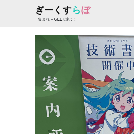
Skip
ぎーくす
ら
ぼ
to
content
集まれ – GEEK達よ！