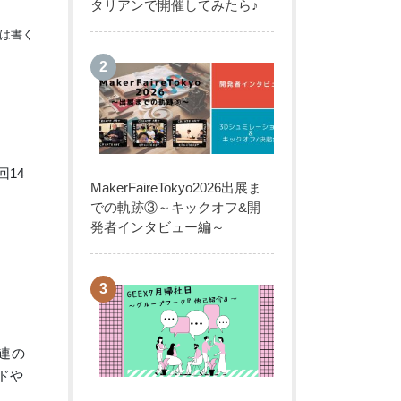
タリアンで開催してみたら♪
は書く
回14
MakerFaireTokyo2026出展ま
での軌跡③～キックオフ&開
発者インタビュー編～
連の
ドや