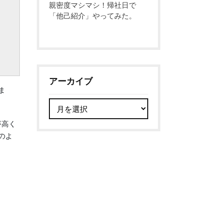
親密度マシマシ！帰社日で
「他己紹介」やってみた。
アーカイブ
ま
ア
ー
が高く
カ
のよ
イ
ブ