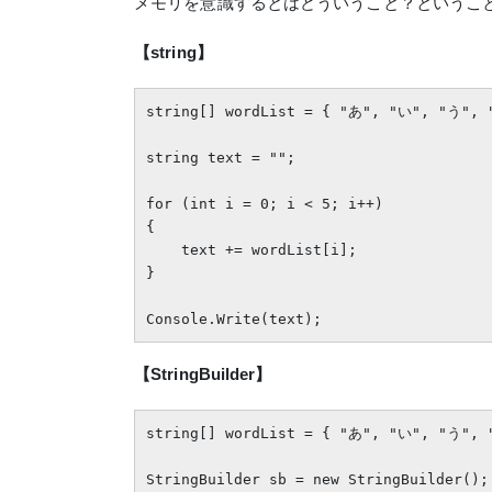
メモリを意識するとはどういうこと？ということで、C#
【string】
string[] wordList = { "あ", "い", "う", 
string text = "";

for (int i = 0; i < 5; i++)

{

    text += wordList[i];

}

【StringBuilder】
string[] wordList = { "あ", "い", "う", 
StringBuilder sb = new StringBuilder();
