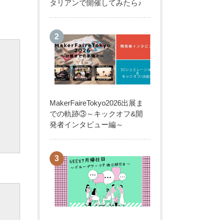
タリアンで開催してみたら♪
MakerFaireTokyo2026出展ま
での軌跡③～キックオフ&開
発者インタビュー編～