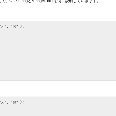
のstringとStringBuilderを例に説明していきます。
"え", "お" };

"え", "お" };
