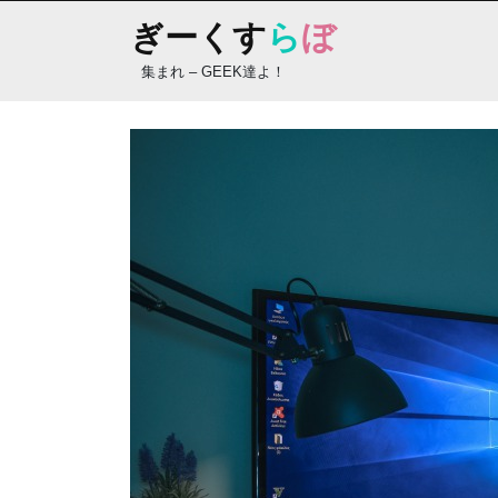
Skip
ぎーくす
ら
ぼ
to
content
集まれ – GEEK達よ！