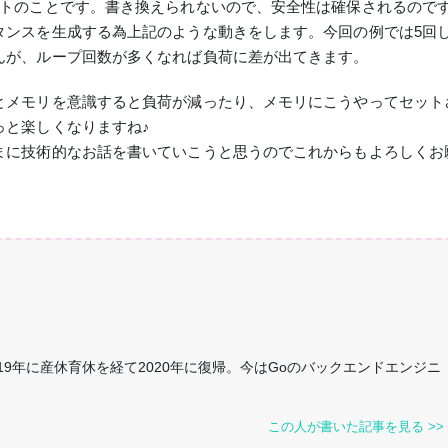
クトのことです。書き換えられないので、安全性は確保されるので
タンスを生成する為上記のような動きをします。今回の例では5回
んが、ループ回数が多くなれば負荷に差が出てきます。
とメモリを意識すると負荷が減ったり、メモリにこうやってセット
っと楽しくなりますね♪
まに技術的なお話を書いていこうと思うのでこれからもよろしくお
2019年に産休育休を経て2020年に復帰。今はGoのバックエンドエンジニ
この人が書いた記事を見る >>