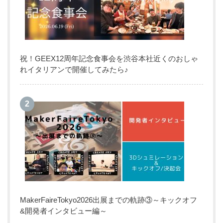
祝！GEEX12周年記念食事会を渋谷本社近くのおしゃ
れイタリアンで開催してみたら♪
MakerFaireTokyo2026出展までの軌跡③～キックオフ
&開発者インタビュー編～