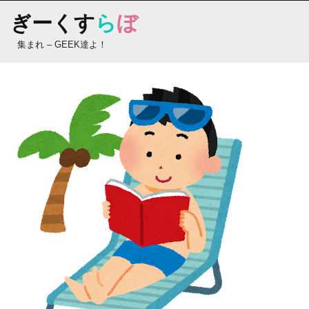
Skip
ぎーくす
ら
ぼ
to
content
集まれ – GEEK達よ！