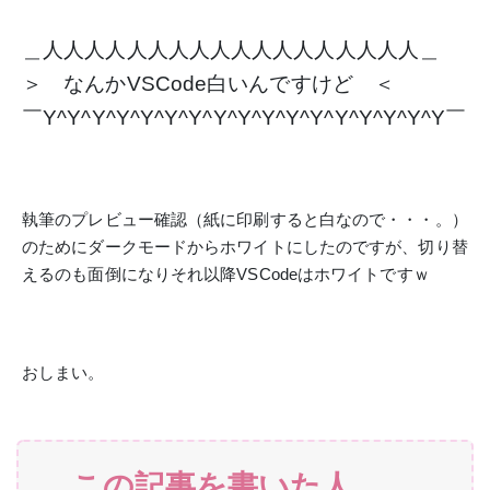
＿人人人人人人人人人人人人人人人人人人＿
＞ なんかVSCode白いんですけど ＜
￣Y^Y^Y^Y^Y^Y^Y^Y^Y^Y^Y^Y^Y^Y^Y^Y^Y￣
執筆のプレビュー確認（紙に印刷すると白なので・・・。）
のためにダークモードからホワイトにしたのですが、切り替
えるのも面倒になりそれ以降VSCodeはホワイトですｗ
おしまい。
この記事を書いた人