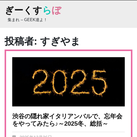
Skip
ぎーくす
ら
ぼ
to
content
集まれ – GEEK達よ！
投稿者:
すぎやま
渋谷の隠れ家イタリアンバルで、忘年会
をやってみたら♪～2025冬、総括～