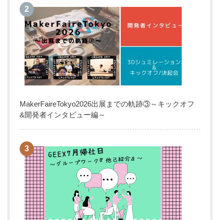
MakerFaireTokyo2026出展までの軌跡③～キックオフ
&開発者インタビュー編～