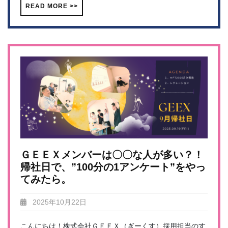
READ MORE >>
ＧＥＥＸメンバーは〇〇な人が多い？！
帰社日で、”100分の1アンケート”をやっ
てみたら。
2025年10月22日
こんにちは！株式会社ＧＥＥＸ（ぎーくす）採用担当のす