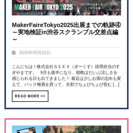
MakerFaireTokyo2025出展までの軌跡④
～実地検証in渋谷スクランブル交差点編
～
2025年09月22日
こんにちは！株式会社ＧＥＥＸ（ぎーくす）採用担当のす
ぎやまです。 9月も後半になり、朝晩はだいぶ涼しさを
感じられる日も出てきました！ 最近は少しお酒の志向も変
えて、パック梅酒を買って、氷割でちょびちょび呑む […]
READ MORE >>