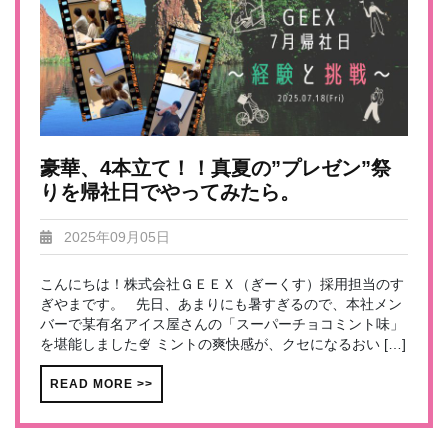
豪華、4本立て！！真夏の”プレゼン”祭
りを帰社日でやってみたら。
2025年09月05日
こんにちは！株式会社ＧＥＥＸ（ぎーくす）採用担当のす
ぎやまです。 先日、あまりにも暑すぎるので、本社メン
バーで某有名アイス屋さんの「スーパーチョコミント味」
を堪能しました🍨 ミントの爽快感が、クセになるおい […]
READ MORE >>